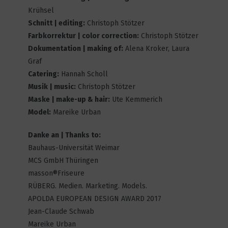
Krühsel
Back in Business
Schnitt | editing:
Christoph Stötzer
13
7196
Farbkorrektur | color correction:
Christoph Stötzer
Dokumentation | making of:
Alena Kroker, Laura
Graf
Catering:
Hannah Scholl
THE HOLE
Musik | music:
Christoph Stötzer
9
4501
Maske | make-up & hair:
Ute Kemmerich
Model:
Mareike Urban
Danke an | Thanks to:
A Line of Party
Bauhaus-Universität Weimar
7
6010
MCS GmbH Thüringen
masson®Friseure
RÜBERG. Medien. Marketing. Models.
Coming of age
APOLDA EUROPEAN DESIGN AWARD 2017
16
6882
Jean-Claude Schwab
Mareike Urban