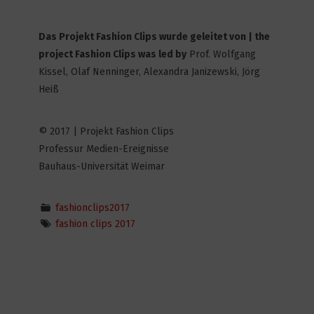
Das Projekt Fashion Clips wurde geleitet von | the
Reboot
project Fashion Clips was led by
Prof. Wolfgang
3
4282
Kissel, Olaf Nenninger, Alexandra Janizewski, Jörg
Heiß
ALABASTER
© 2017 | Projekt Fashion Clips
7
5292
Professur Medien-Ereignisse
Bauhaus-Universität Weimar
fashionclips2017
Plastic Outsiders
fashion clips 2017
4
3948
Heimweh
4
4673