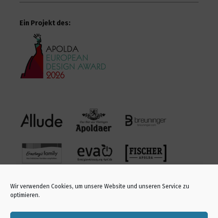
Ein Projekt des:
Blurred lines
9
5300
Wolf in a sheep’s clothing
9
4937
kariert. gestreift. geblümt.
5
4395
Wir verwenden Cookies, um unsere Website und unseren Service zu
optimieren.
HEADMACHINE