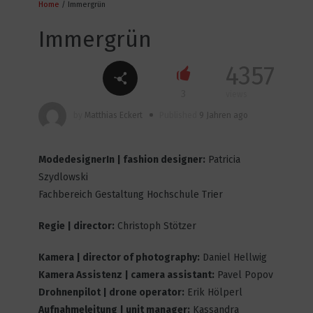
Home
/ Immergrün
12
4803
Immergrün
4357
INCA TO COLA
3
views
3
4541
by
Matthias Eckert
Published
9 Jahren ago
ModedesignerIn | fashion designer:
Patricia
Genderless
Szydlowski
6
4455
Fachbereich Gestaltung Hochschule Trier
Regie | director:
Christoph Stötzer
Boy Town
Kamera | director of photography:
Daniel Hellwig
8
4595
Kamera Assistenz | camera assistant:
Pavel Popov
Drohnenpilot | drone operator:
Erik Hölperl
Aufnahmeleitung | unit manager:
Kassandra