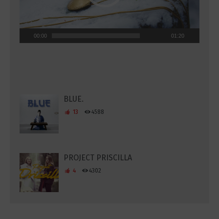
00:00
01:20
BLUE.
13
4588
PROJECT PRISCILLA
4
4302
{nemophilist}