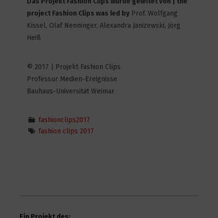
Das Projekt Fashion Clips wurde geleitet von | the
project Fashion Clips was led by
Prof. Wolfgang
Kissel, Olaf Nenninger, Alexandra Janizewski, Jörg
Reboot
Heiß
3
4275
© 2017 | Projekt Fashion Clips
Professur Medien-Ereignisse
ALABASTER
Bauhaus-Universität Weimar
7
5291
fashionclips2017
fashion clips 2017
Plastic Outsiders
4
3946
Heimweh
Ein Projekt des:
4
4672