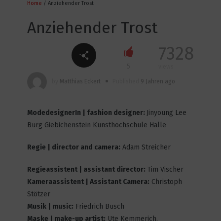
Home
/ Anziehender Trost
12
4801
Anziehender Trost
7328
INCA TO COLA
5
views
3
4538
by
Matthias Eckert
Published
9 Jahren ago
ModedesignerIn | fashion designer:
Jinyoung Lee
Genderless
Burg Giebichenstein Kunsthochschule Halle
6
4453
Regie | director and camera:
Adam Streicher
Regieassistent | assistant director:
Tim Vischer
Boy Town
Kameraassistent | Assistant Camera:
Christoph
8
4594
Stötzer
Musik | music:
Friedrich Busch
Maske | make-up artist:
Ute Kemmerich,