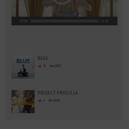
00:00
01:47
BLUE.
13
4585
PROJECT PRISCILLA
4
4300
{nemophilist}