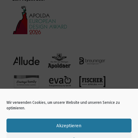
Blurred lines
9
5298
Wolf in a sheep’s clothing
9
4933
kariert. gestreift. geblümt.
Wir verwenden Cookies, um unsere Website und unseren Service zu
optimieren.
5
4390
Akzeptieren
HEADMACHINE