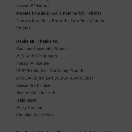
masson®Friseure
Back in Business
Models | models:
Guilia Kemmerich, Felicitas
13
7193
Thürwächter, Rosa Bloßfeld, Caro Bernt, Tabea
Polster
Danke an | Thanks to:
THE HOLE
Bauhaus-Universität Weimar
9
4498
MCS GmbH Thüringen
masson®Friseure
RÜBERG. Medien. Marketing. Models.
APOLDA EUROPEAN DESIGN AWARD 2017
A Line of Party
Kassandra Krühsel
7
6008
Nadine Katschmarek
Jenia Bayat
Micky Remann
Coming of age
Christian Hesselbart
16
6878