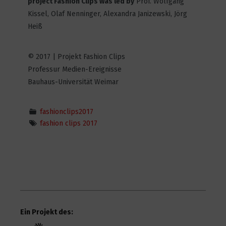
project Fashion Clips was led by
Prof. Wolfgang
Kissel, Olaf Nenninger, Alexandra Janizewski, Jörg
Heiß
Reboot
3
4274
© 2017 | Projekt Fashion Clips
Professur Medien-Ereignisse
Bauhaus-Universität Weimar
ALABASTER
7
5289
fashionclips2017
fashion clips 2017
Plastic Outsiders
4
3945
Heimweh
Ein Projekt des:
4
4671