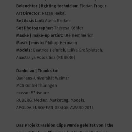
Beleuchter | lighting technician:
Florian Froger
Back in Business
Art Director:
Razan Haikal
13
7193
Set Assistant:
Alena Kroker
Set Photographer:
Theresa Köhler
Maske | make-up artist:
Ute Kemmerich
Musik | music:
Philipp Hermann
THE HOLE
Models:
Beatrice Heinrich, Julika Großpietsch,
9
4497
Anastasiya Volokitina (RÜBERG)
Danke an | Thanks to:
Bauhaus-Universität Weimar
A Line of Party
MCS GmbH Thüringen
7
6008
masson®Friseure
RÜBERG. Medien. Marketing. Models.
APOLDA EUROPEAN DESIGN AWARD 2017
Coming of age
16
6878
Das Projekt Fashion Clips wurde geleitet von | the