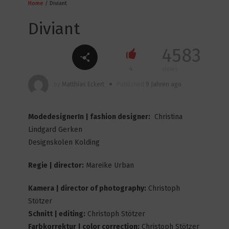
Home
/ Diviant
12
4800
Diviant
4583
INCA TO COLA
4
views
3
4538
by
Matthias Eckert
Published
9 Jahren ago
ModedesignerIn | fashion designer:
Christina
Genderless
Lindgard Gerken
6
4453
Designskolen Kolding
Regie | director:
Mareike Urban
Boy Town
Kamera | director of photography:
Christoph
8
4594
Stötzer
Schnitt | editing:
Christoph Stötzer
Farbkorrektur | color correction:
Christoph Stötzer