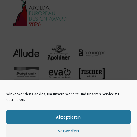
Blurred lines
9
5297
Wolf in a sheep’s clothing
9
4933
Wir verwenden Cookies, um unsere Website und unseren Service zu
optimieren.
kariert. gestreift. geblümt.
5
4389
Akzeptieren
HEADMACHINE
verwerfen