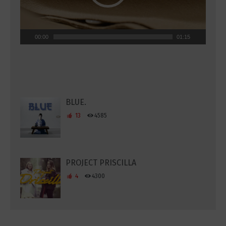
00:00
01:15
BLUE.
13
4585
PROJECT PRISCILLA
4
4300
{nemophilist}