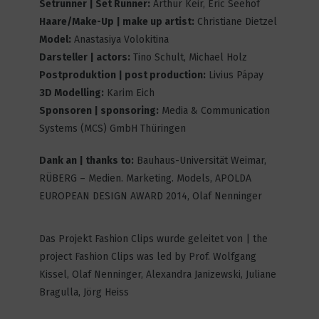
Setrunner | Set Runner:
Arthur Keir, Eric Seehof
Obscure
Haare/Make-Up | make up artist:
Christiane Dietzel
2
5367
Model:
Anastasiya Volokitina
Darsteller | actors:
Tino Schult, Michael Holz
Postproduktion | post production:
Livius Pápay
3D Modelling:
Karim Eich
Treuen
Sponsoren | sponsoring:
Media & Communication
1
3403
Systems (MCS) GmbH Thüringen
Dank an | thanks to:
Bauhaus-Universität Weimar,
RÜBERG – Medien. Marketing. Models, APOLDA
Trash of Society
EUROPEAN DESIGN AWARD 2014, Olaf Nenninger
1
3956
Das Projekt Fashion Clips wurde geleitet von | the
project Fashion Clips was led by Prof. Wolfgang
Kissel, Olaf Nenninger, Alexandra Janizewski, Juliane
Vonne Ike – Die Intuition ist
manchmal klüger als man selbst
Bragulla, Jörg Heiss
2
8732