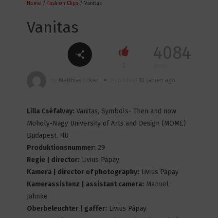
Home
/
Fashion Clips
/ Vanitas
0
3653
Vanitas
4084
Vom Festhalten der Zeit
3
views
1
3923
by
Matthias Eckert
Published
10 Jahren ago
Lilla Cséfalvay:
Vanitas, Symbols- Then and now
Vacuumallure
Moholy-Nagy University of Arts and Design (MOME)
2
3899
Budapest, HU
Produktionsnummer:
29
Regie | director:
Livius Pápay
Kamera | director of photography:
Livius Pápay
I am a Genius!
Kamerassistenz | assistant camera:
Manuel
1
4375
Jahnke
Oberbeleuchter | gaffer:
Livius Pápay