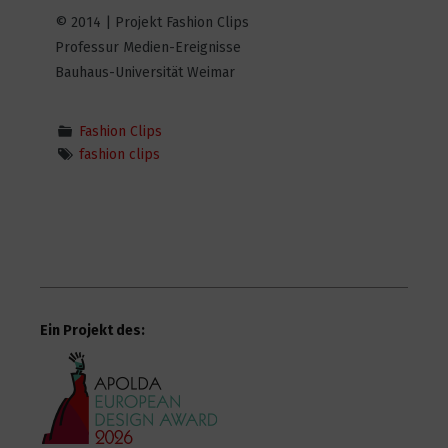
© 2014 | Projekt Fashion Clips
Professur Medien-Ereignisse
Koi
Bauhaus-Universität Weimar
3
3750
Fashion Clips
fashion clips
Back to Childhood
0
4229
TAGM
3
5953
Ein Projekt des:
Danish Modern (Home)
1
3485