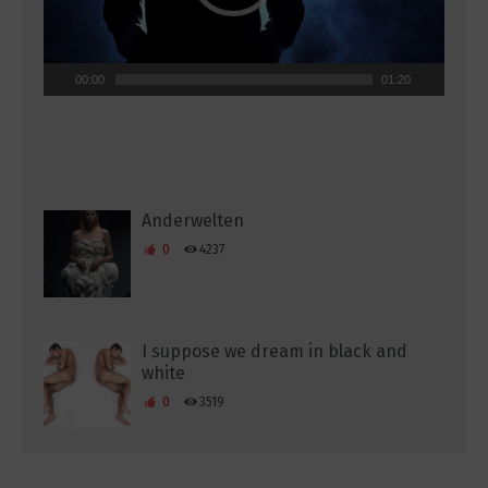
00:00
01:20
Anderwelten
0
4237
I suppose we dream in black and
white
0
3519
Your Yesterday is my Tomorrow