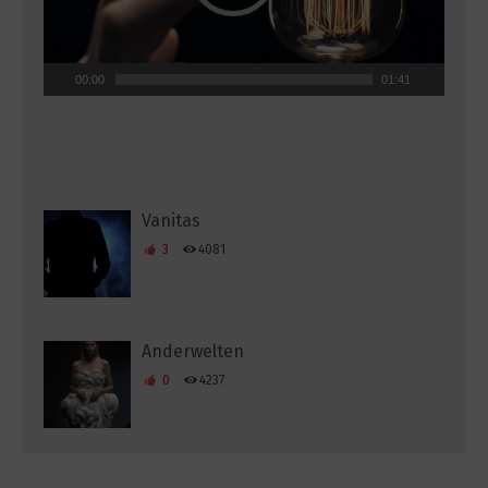
00:00
01:41
Vanitas
3
4081
Anderwelten
0
4237
I suppose we dream in black and