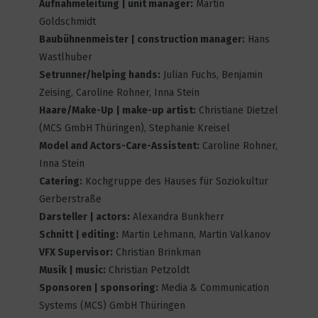
Aufnahmeleitung | unit manager:
Martin
I am a Genius!
Goldschmidt
1
4375
Baubühnenmeister | construction manager:
Hans
Wastlhuber
Setrunner/helping hands:
Julian Fuchs, Benjamin
Zeising, Caroline Rohner, Inna Stein
Treuen
Haare/Make-Up | make-up artist:
Christiane Dietzel
1
3401
(MCS GmbH Thüringen), Stephanie Kreisel
Model and Actors-Care-Assistent:
Caroline Rohner,
Inna Stein
Catering:
Kochgruppe des Hauses für Soziokultur
Trash of Society
Gerberstraße
1
3955
Darsteller | actors:
Alexandra Bunkherr
Schnitt | editing:
Martin Lehmann, Martin Valkanov
VFX Supervisor:
Christian Brinkman
Musik | music:
Christian Petzoldt
Vonne Ike – Die Intuition ist
Sponsoren | sponsoring:
Media & Communication
manchmal klüger als man selbst
Systems (MCS) GmbH T
hüringen
2
8728