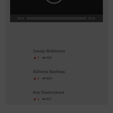
00:00
00:00
Svenja Woltmann
2
1481
Ridhima Wadhwa
2
1665
Ana Stamenkova
4
1577