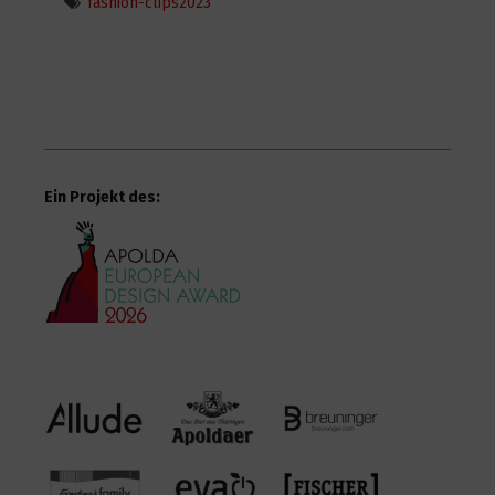
fashion-clips2023
Clara Bageac
2
1755
Zoë Aurivel
9
1998
Ein Projekt des:
Leona Anderson
2
1804