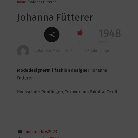
Michelle Rost
Home
/ Johanna Fütterer
2
1463
Johanna Fütterer
Marine Puumala
1948
3
1821
2
views
Vojtech Lopour
by
Matthias Eckert
Published
3 Jahren ago
3
1357
ModedesignerIn | fashion designer:
Johanna
Denise Kipke
Fütterer
2
2306
Hochschule Reutlingen, Texoversum Fakultät Textil
Yoonsik Kim
2
1434
Eleonore Brive
fashionclips2023
3
1792