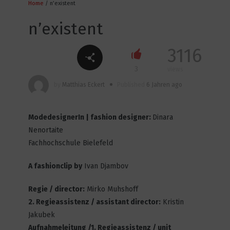
Home
/ n’existent
2
2483
n’existent
3116
TRANSGENESIS
3
views
5
2643
by
Matthias Eckert
Published
6 Jahren ago
ModedesignerIn | fashion designer:
Dinara
Dark side of shadow
Nenortaite
3
2699
Fachhochschule Bielefeld
A fashionclip by
Ivan Djambov
WHY ME, WHY ME
Regie / director:
Mirko Muhshoff
17
3137
2. Regieassistenz / assistant director:
Kristin
Jakubek
Aufnahmeleitung /1. Regieassistenz / unit