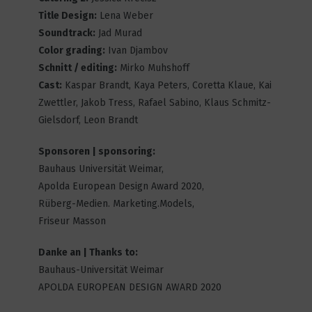
Title Design:
Lena Weber
Soundtrack:
Jad Murad
The stories we are
Color grading:
Ivan Djambov
8
3564
Schnitt / editing:
Mirko Muhshoff
Cast:
Kaspar Brandt, Kaya Peters, Coretta Klaue, Kai
Zwettler, Jakob Tress, Rafael Sabino, Klaus Schmitz-
Gielsdorf, Leon Brandt
Let the future be human
2
2706
Sponsoren | sponsoring:
Bauhaus Universität Weimar,
Apolda European Design Award 2020,
Rüberg-Medien. Marketing.Models,
Woodkids
Friseur Masson
6
3333
Danke an | Thanks to:
Bauhaus-Universität Weimar
APOLDA EUROPEAN DESIGN AWARD 2020
(Entre[tu]piel)
3
3123