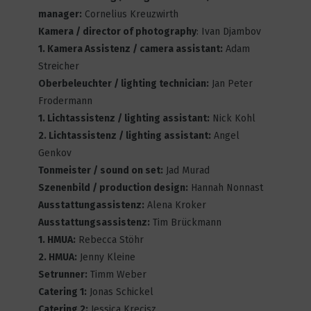
manager:
Cornelius Kreuzwirth
Kosei Julia
Kamera / director of photography
: Ivan Djambov
4
2776
1. Kamera Assistenz / camera assistant:
Adam
Streicher
Oberbeleuchter / lighting technician:
Jan Peter
Frodermann
Smile Or Die
1. Lichtassistenz / lighting assistant:
Nick Kohl
2
3395
2. Lichtassistenz / lighting assistant:
Angel
Genkov
Tonmeister / sound on set:
Jad Murad
Painting Fashion
Szenenbild / production design:
Hannah Nonnast
1
2695
Ausstattungassistenz:
Alena Kroker
Ausstattungsassistenz:
Tim Brückmann
1. HMUA:
Rebecca Stöhr
2. HMUA:
Jenny Kleine
19 BLUES
Setrunner:
Timm Weber
9
3861
Catering 1:
Jonas Schickel
Catering 2:
Jessica Krecisz