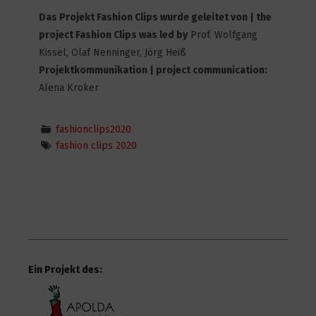
Das Projekt Fashion Clips wurde geleitet von | the
project Fashion Clips was led by
Prof. Wolfgang
Kissel, Olaf Nenninger, Jörg Heiß
Been there, done that BNT_DNT
Projektkommunikation | project communication:
18
2720
Alena Kroker
fashionclips2020
fashion clips 2020
Rocky Landscapes
2
2626
Old Too Young
1
2880
Ein Projekt des: