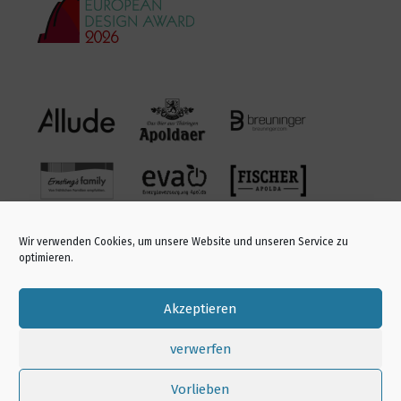
Daring ME.gon
0
2664
Save room
2
3180
A stress releiving fashion collection
0
2257
Wir verwenden Cookies, um unsere Website und unseren Service zu
optimieren.
Akzeptieren
Friday Night
verwerfen
1
2612
APOLDA EUROPEAN DESIGN AWARD | 2026
Vorlieben