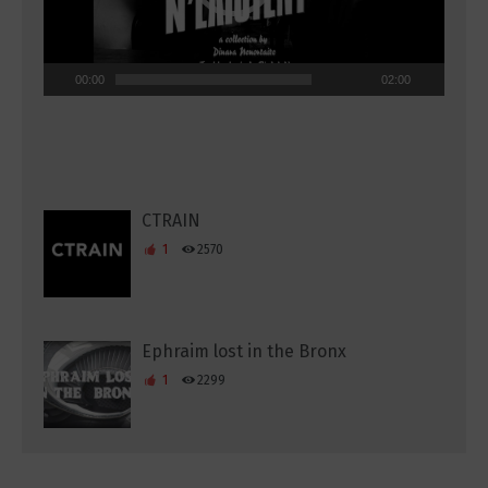
00:00
02:00
CTRAIN
1
2570
Ephraim lost in the Bronx
1
2299
Funnel of Love